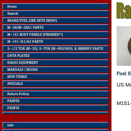
US Ma
M151